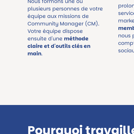
Nous formons une ou
prolo
plusieurs personnes de votre
servi
équipe aux missions de
marke
Community Manager (CM).
membr
Votre équipe dispose
nous 
ensuite d'une
méthode
compt
claire et d'outils clés en
socia
main
.
Pourquoi travaill