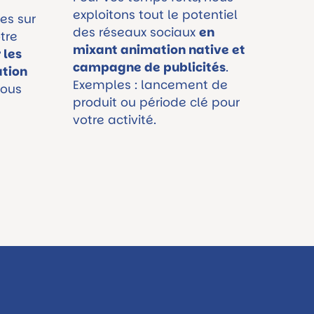
exploitons tout le potentiel
es sur
des réseaux sociaux
en
tre
mixant animation native et
 les
campagne de publicités
.
tion
Exemples : lancement de
ous
produit ou période clé pour
votre activité.