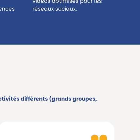
vidéos optimisés pour les
ences
réseaux sociaux.
tivités différents (grands groupes,