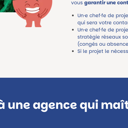
vous
garantir une cont
Un·e chef·fe de pro
qui sera votre conta
Un·e chef·fe de proj
stratégie réseaux so
(congés ou absences
Si le projet le néc
à une agence qui maît