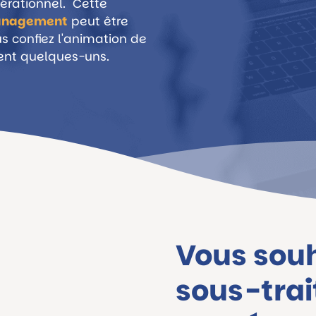
érati
onnel. Cette
anagement
peut être
ous confiez l'animation de
ent quelques-uns.
Vous sou
sous-trai