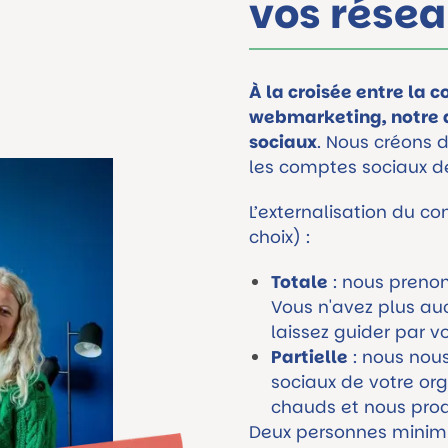
vos résea
À la croisée entre la 
webmarketing, notre a
sociaux
. Nous créons 
les comptes sociaux de
L’externalisation du 
choix) :
Totale
: nous prenon
Vous n'avez plus au
laissez guider par vo
Partielle
: nous nou
sociaux de votre or
chauds et nous prod
Deux personnes minimu