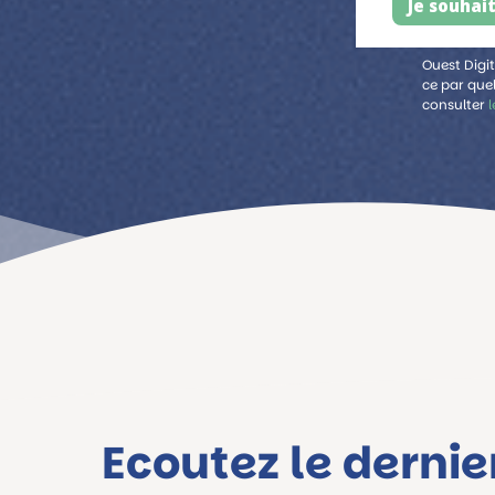
Ouest Digit
ce par que
consulter
l
Ecoutez le derni