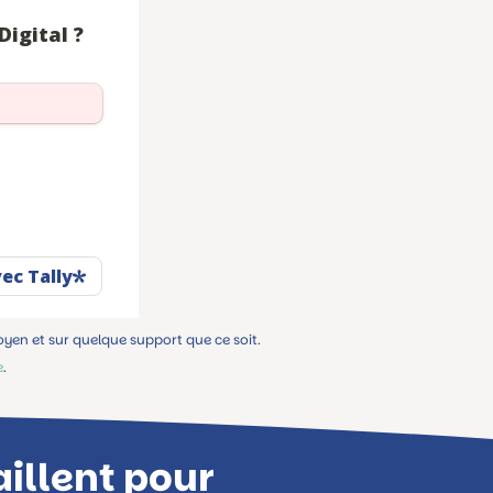
oyen et sur quelque support que ce soit.
e
.
aillent pour