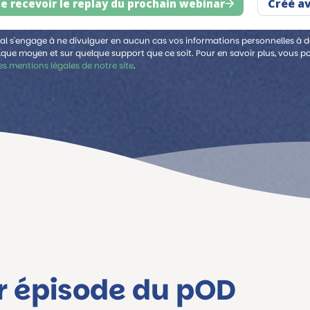
al s'engage à ne divulguer en aucun cas vos informations personnelles à des
lque moyen et sur quelque support que ce soit. Pour en savoir plus, vous p
es mentions légales de notre site
.
er épisode du pOD